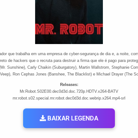
dor que trabalha em uma empresa de cyber-segurança de dia e, a noite, com
creto de hackers que o recruta para destruir a firma que ele é pago para pro
Mr. Sunshine), Carly Chaikin (Suburgatory), Martin Wallstrom, Stephanie Corne
 (Veep), Ron Cephas Jones (Banshee, The Blacklist) e Michael Drayer (The So
Releases:
Mr.Robot.S02E00.dec0d3d.doc.720p.HDTV.x264-BATV
mr.robot.s02.special.mr.robot.dec0d3d.doc.webrip.x264.mp4-srl
BAIXAR LEGENDA