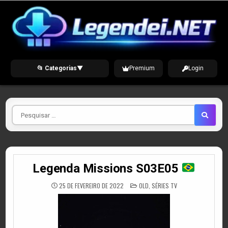
Skip
to
content
📂 Categorias
▼
Premium
Login
Pesquisar
por
Legenda Missions S03E05
POSTED
25 DE FEVEREIRO DE 2022
OLD
,
SÉRIES TV
IN