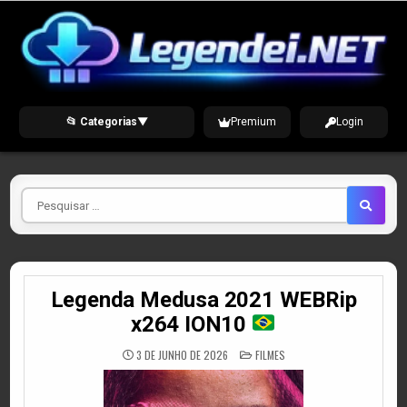
Skip
to
content
📂 Categorias
▼
Premium
Login
Pesquisar
por
Legenda Medusa 2021 WEBRip
x264 ION10
POSTED
3 DE JUNHO DE 2026
FILMES
IN