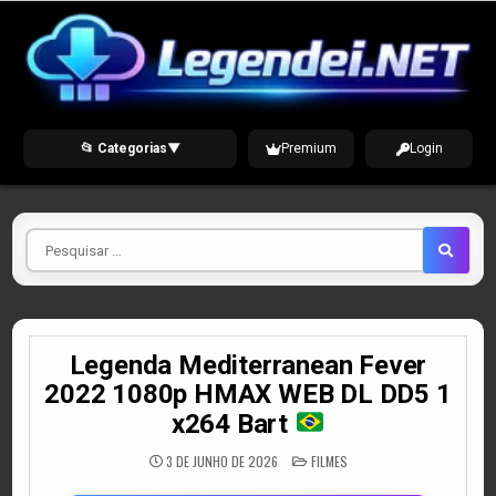
Skip
to
content
📂 Categorias
▼
Premium
Login
Pesquisar
por
Legenda Mediterranean Fever
2022 1080p HMAX WEB DL DD5 1
x264 Bart
POSTED
3 DE JUNHO DE 2026
FILMES
IN