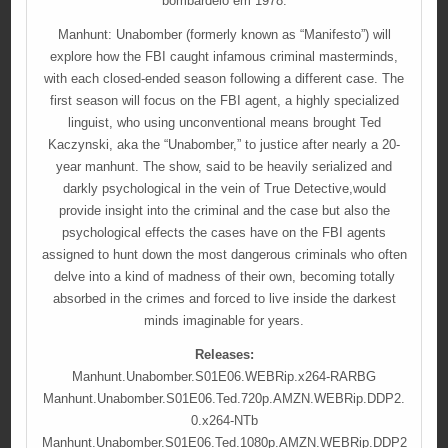
bombardeio em 1978.
Manhunt: Unabomber (formerly known as “Manifesto”) will
explore how the FBI caught infamous criminal masterminds,
with each closed-ended season following a different case. The
first season will focus on the FBI agent, a highly specialized
linguist, who using unconventional means brought Ted
Kaczynski, aka the “Unabomber,” to justice after nearly a 20-
year manhunt. The show, said to be heavily serialized and
darkly psychological in the vein of True Detective,would
provide insight into the criminal and the case but also the
psychological effects the cases have on the FBI agents
assigned to hunt down the most dangerous criminals who often
delve into a kind of madness of their own, becoming totally
absorbed in the crimes and forced to live inside the darkest
minds imaginable for years.
Releases:
Manhunt.Unabomber.S01E06.WEBRip.x264-RARBG
Manhunt.Unabomber.S01E06.Ted.720p.AMZN.WEBRip.DDP2.
0.x264-NTb
Manhunt.Unabomber.S01E06.Ted.1080p.AMZN.WEBRip.DDP2