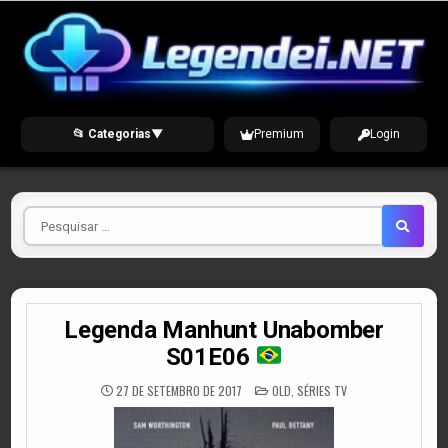
Skip
to
content
📂 Categorias
▼
Premium
Login
Pesquisar
por
Legenda Manhunt Unabomber
S01E06
POSTED
27 DE SETEMBRO DE 2017
OLD
,
SÉRIES TV
IN