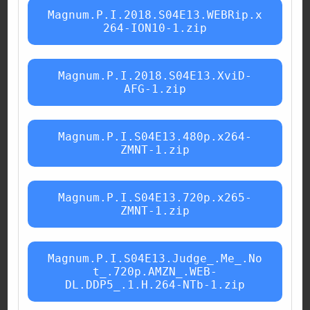
Magnum.P.I.2018.S04E13.WEBRip.x
264-ION10-1.zip
Magnum.P.I.2018.S04E13.XviD-
AFG-1.zip
Magnum.P.I.S04E13.480p.x264-
ZMNT-1.zip
Magnum.P.I.S04E13.720p.x265-
ZMNT-1.zip
Magnum.P.I.S04E13.Judge_.Me_.No
t_.720p.AMZN_.WEB-
DL.DDP5_.1.H.264-NTb-1.zip