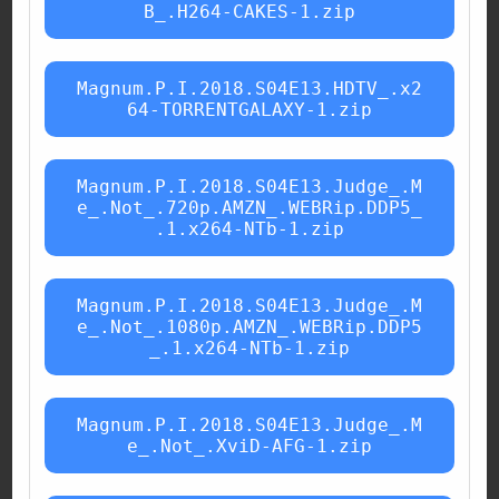
B_.H264-CAKES-1.zip
Magnum.P.I.2018.S04E13.HDTV_.x2
64-TORRENTGALAXY-1.zip
Magnum.P.I.2018.S04E13.Judge_.M
e_.Not_.720p.AMZN_.WEBRip.DDP5_
.1.x264-NTb-1.zip
Magnum.P.I.2018.S04E13.Judge_.M
e_.Not_.1080p.AMZN_.WEBRip.DDP5
_.1.x264-NTb-1.zip
Magnum.P.I.2018.S04E13.Judge_.M
e_.Not_.XviD-AFG-1.zip