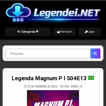
Skip
to
content
📂 Categorias
▼
Premium
Login
Pesquisar
por
Legenda Magnum P I S04E13
POSTED
25 DE FEVEREIRO DE 2022
OLD
,
SÉRIES TV
IN