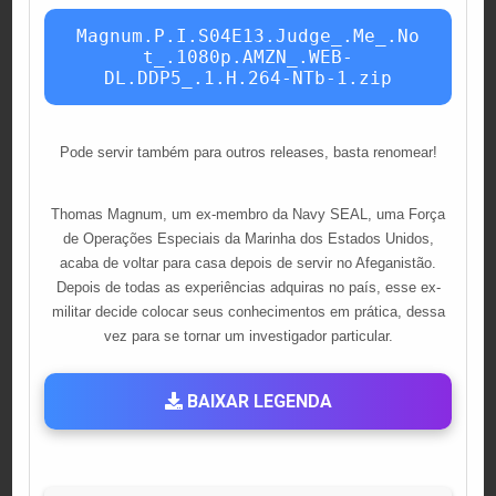
Magnum.P.I.S04E13.Judge_.Me_.No
t_.1080p.AMZN_.WEB-
DL.DDP5_.1.H.264-NTb-1.zip
Pode servir também para outros releases, basta renomear!
Thomas Magnum, um ex-membro da Navy SEAL, uma Força
de Operações Especiais da Marinha dos Estados Unidos,
acaba de voltar para casa depois de servir no Afeganistão.
Depois de todas as experiências adquiras no país, esse ex-
militar decide colocar seus conhecimentos em prática, dessa
vez para se tornar um investigador particular.
BAIXAR LEGENDA