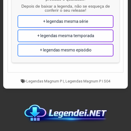
Depois de baixar a legenda, não se esqueça de
conferir o seu release!
+ legendas mesma série
+ legendas mesma temporada
+ legendas mesmo episódio
Tagged
Legendas Magnum P I
,
Legendas Magnum P I S04