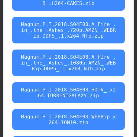
B_.H264-CAKES.zip
Magnum.P.I.2018.S04E08.A.Fire_.
in_.the_.Ashes_.720p.AMZN_.WEBR
ip.DDP5_.1.x264-NTb.zip
Magnum.P.I.2018.S04E08.A.Fire_.
in_.the_.Ashes_.1080p.AMZN_.WEB
Rip.DDP5_.1.x264-NTb.zip
Magnum.P.I.2018.S04E08.HDTV_.x2
64-TORRENTGALAXY.zip
Magnum.P.I.2018.S04E08.WEBRip.x
264-ION10.zip