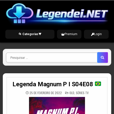
Skip
to
content
📂 Categorias
▼
Premium
Login
Pesquisar
por
Legenda Magnum P I S04E08
POSTED
25 DE FEVEREIRO DE 2022
OLD
,
SÉRIES TV
IN