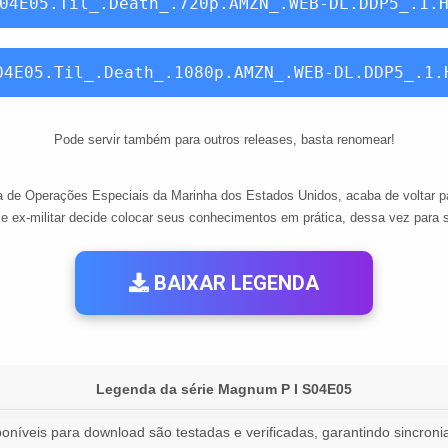
04E05.Til_.Death_.720p.AMZN_.WEB-DL.DDP5_.1.
04E05.Til_.Death_.1080p.AMZN_.WEB-DL.DDP5_.1.
Pode servir também para outros releases, basta renomear!
perações Especiais da Marinha dos Estados Unidos, acaba de voltar para
e ex-militar decide colocar seus conhecimentos em prática, dessa vez para se
BAIXAR LEGENDA
Legenda da série Magnum P I S04E05
oníveis para download são testadas e verificadas, garantindo sincronia