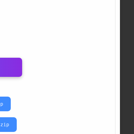
ip
.zip