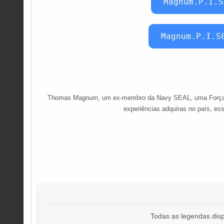
Magnum.P.I.S
Magnum.P.I.S
Thomas Magnum, um ex-membro da Navy SEAL, uma Força de O
experiências adquiras no país, ess
Todas as legendas disp