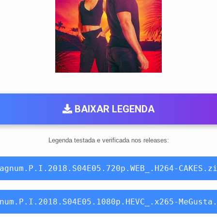
BAIXAR LEGENDA
Legenda testada e verificada nos releases:
agnum.P.I.2018.S04E05.720p.WEB_.H264-CAKES.z
num.P.I.2018.S04E05.1080p.HEVC_.x265-MeGusta