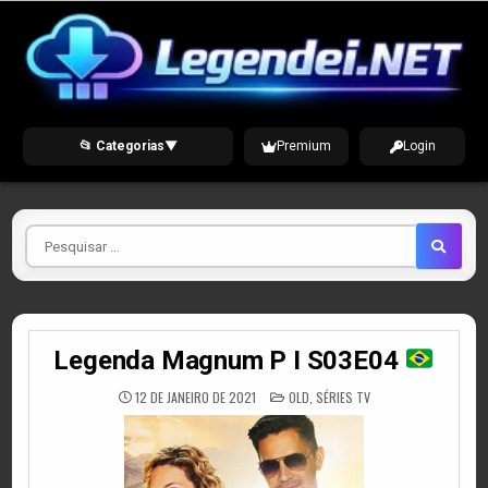
Skip
to
content
📂 Categorias
▼
Premium
Login
Pesquisar
por
Legenda Magnum P I S03E04
POSTED
12 DE JANEIRO DE 2021
OLD
,
SÉRIES TV
IN