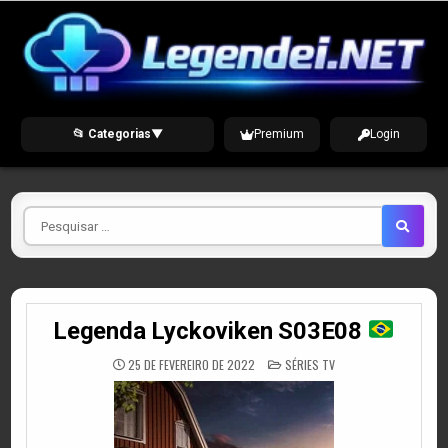
Skip
to
content
📂 Categorias
▼
Premium
Login
Pesquisar
por
Legenda Lyckoviken S03E08
POSTED
25 DE FEVEREIRO DE 2022
SÉRIES TV
IN