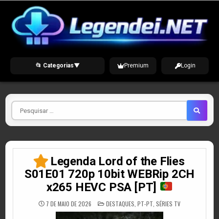
Skip
to
content
📂 Categorias
▼
Premium
Login
Pesquisar
por
Legenda Lord of the Flies
S01E01 720p 10bit WEBRip 2CH
x265 HEVC PSA [PT]
POSTED
7 DE MAIO DE 2026
DESTAQUES
,
PT-PT
,
SÉRIES TV
IN