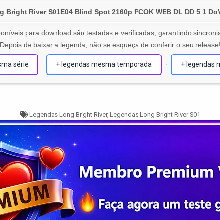
ng Bright River S01E04 Blind Spot 2160p PCOK WEB DL DD 5 1 Do
oníveis para download são testadas e verificadas, garantindo sincronia
Depois de baixar a legenda, não se esqueça de conferir o seu release
sma série
+ legendas mesma temporada
+ legendas 
·
Tagged
Legendas Long Bright River
,
Legendas Long Bright River S01