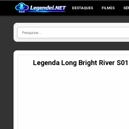
Skip
DESTAQUES
FILMES
SÉ
to
content
Pesquisar
por
Legenda Long Bright River S