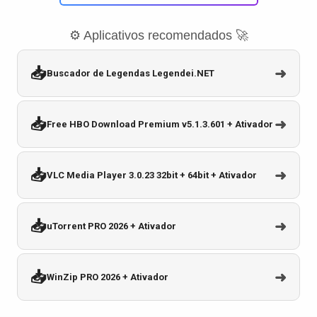
⚙️ Aplicativos recomendados 🚀
📥
➜
Buscador de Legendas Legendei.NET
📥
➜
Free HBO Download Premium v5.1.3.601 + Ativador
📥
➜
VLC Media Player 3.0.23 32bit + 64bit + Ativador
📥
➜
uTorrent PRO 2026 + Ativador
📥
➜
WinZip PRO 2026 + Ativador