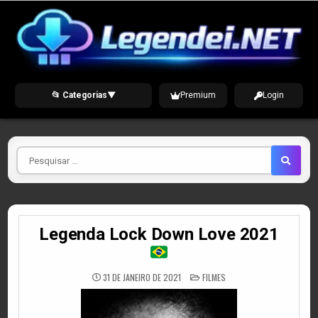
Skip
to
content
📂 Categorias
▼
Premium
Login
Pesquisar
por
Legenda Lock Down Love 2021
POSTED
31 DE JANEIRO DE 2021
FILMES
IN