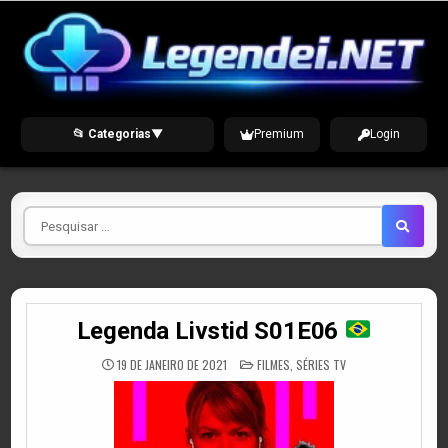
Skip
to
content
📂 Categorias
▼
Premium
Login
Pesquisar
por
Legenda Livstid S01E06
POSTED
19 DE JANEIRO DE 2021
FILMES
,
SÉRIES TV
IN