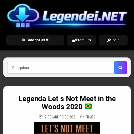
Skip
to
content
📂 Categorias
▼
Premium
Login
Pesquisar
por
Legenda Let s Not Meet in the
Woods 2020
POSTED
12 DE JANEIRO DE 2021
FILMES
IN