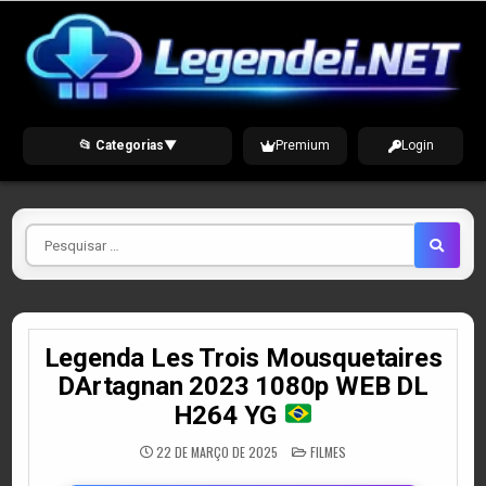
Skip
to
content
📂 Categorias
▼
Premium
Login
Pesquisar
por
Legenda Les Trois Mousquetaires
DArtagnan 2023 1080p WEB DL
H264 YG
POSTED
22 DE MARÇO DE 2025
FILMES
IN