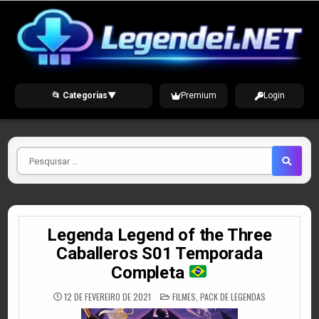
Skip
to
content
📂 Categorias
▼
Premium
Login
Pesquisar
por
Legenda Legend of the Three
Caballeros S01 Temporada
Completa
POSTED
12 DE FEVEREIRO DE 2021
FILMES
,
PACK DE LEGENDAS
IN