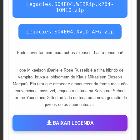
Legacies.S04E04.WEBRip.x264-
ION10.zip
Legacies.S04E04.XviD-AFG.zip
Pode servir também para outros releases, basta renomear!
Hope Mikaelson (Danielle Rose Russell) é a filha hibrido de
vampiro, bruxa e lobisomem de Klaus Mikaelson (Joseph
Morgan). Ela tem que crescer e amadurecer da forma mais não
convencional possível, enquanto estuda na Salvatore School
for the Young and Gifted ao lado de toda uma nova geração de
jovens seres sobrenaturais.
BAIXAR LEGENDA