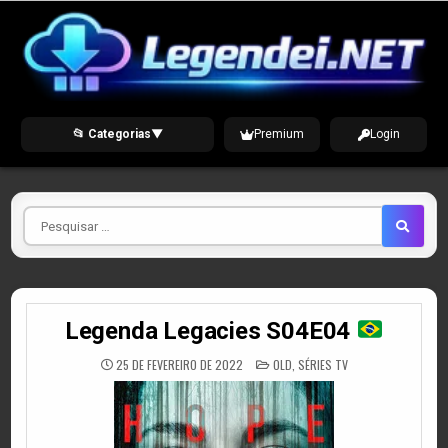
Skip
to
content
📂 Categorias
▼
Premium
Login
Pesquisar
por
Legenda Legacies S04E04
POSTED
25 DE FEVEREIRO DE 2022
OLD
,
SÉRIES TV
IN