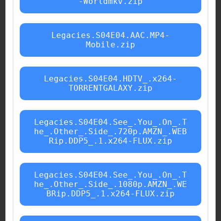
-Worldmkv.zip
Legacies.S04E04.AAC.MP4-
Mobile.zip
Legacies.S04E04.HDTV_.x264-
TORRENTGALAXY.zip
Legacies.S04E04.See_.You_.On_.T
he_.Other_.Side_.720p.AMZN_.WEB
Rip.DDP5_.1.x264-FLUX.zip
Legacies.S04E04.See_.You_.On_.T
he_.Other_.Side_.1080p.AMZN_.WE
BRip.DDP5_.1.x264-FLUX.zip