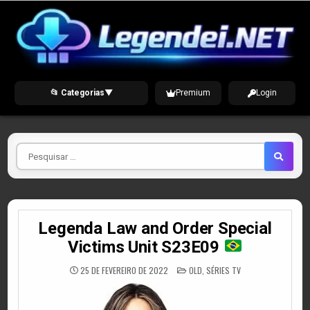
Skip
to
content
📂 Categorias
▼
Premium
Login
Pesquisar
por
Legenda Law and Order Special
Victims Unit S23E09
POSTED
25 DE FEVEREIRO DE 2022
OLD
,
SÉRIES TV
IN