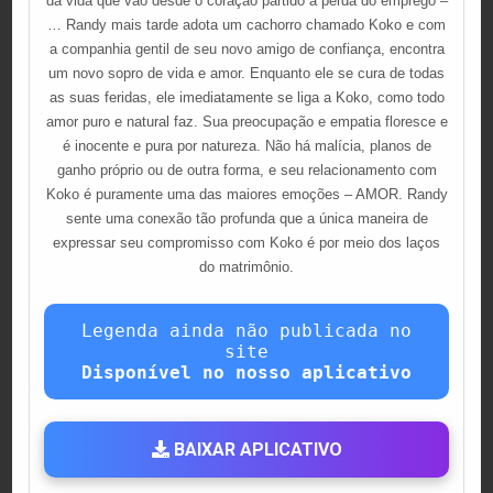
da vida que vão desde o coração partido à perda do emprego –
… Randy mais tarde adota um cachorro chamado Koko e com
a companhia gentil de seu novo amigo de confiança, encontra
um novo sopro de vida e amor. Enquanto ele se cura de todas
as suas feridas, ele imediatamente se liga a Koko, como todo
amor puro e natural faz. Sua preocupação e empatia floresce e
é inocente e pura por natureza. Não há malícia, planos de
ganho próprio ou de outra forma, e seu relacionamento com
Koko é puramente uma das maiores emoções – AMOR. Randy
sente uma conexão tão profunda que a única maneira de
expressar seu compromisso com Koko é por meio dos laços
do matrimônio.
Legenda ainda não publicada no
site
Disponível no nosso aplicativo
BAIXAR APLICATIVO