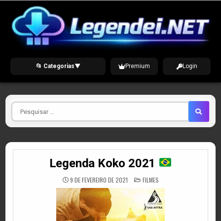
Skip
to
content
📂 Categorias
▼
Premium
Login
Pesquisar
por
Legenda Koko 2021
POSTED
9 DE FEVEREIRO DE 2021
FILMES
IN