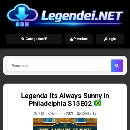
Skip
to
content
📂 Categorias
▼
Premium
Login
Pesquisar
por
Legenda Its Always Sunny in
Philadelphia S15E02
POSTED
2 DE DEZEMBRO DE 2021
SÉRIES TV
IN