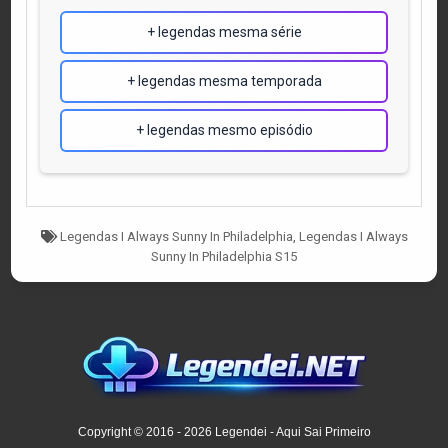
+ legendas mesma série
+ legendas mesma temporada
+ legendas mesmo episódio
Tagged
Legendas I Always Sunny In Philadelphia
,
Legendas I Always
Sunny In Philadelphia S15
Copyright © 2016 - 2026 Legendei - Aqui Sai Primeiro