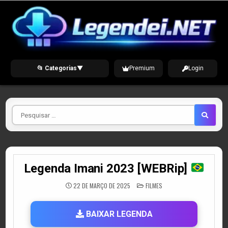
Skip
to
content
📂 Categorias
▼
Premium
Login
Pesquisar
por
Legenda Imani 2023 [WEBRip]
POSTED
22 DE MARÇO DE 2025
FILMES
IN
BAIXAR LEGENDA