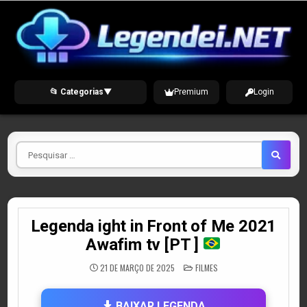
Skip
to
content
📂 Categorias
▼
Premium
Login
Pesquisar
por
Legenda ight in Front of Me 2021
Awafim tv [PT ]
POSTED
21 DE MARÇO DE 2025
FILMES
IN
BAIXAR LEGENDA