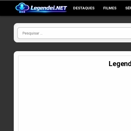
Skip
DESTAQUES
FILMES
SÉ
to
content
Pesquisar
por
Legend