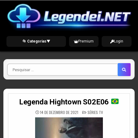
Skip
to
content
📂 Categorias
▼
Premium
Login
Pesquisar
por
Legenda Hightown S02E06
POSTED
14 DE DEZEMBRO DE 2021
SÉRIES TV
IN