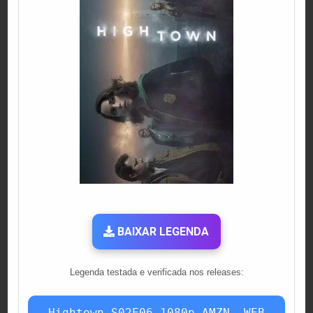
BAIXAR LEGENDA
Legenda testada e verificada nos releases:
Hightown.S02E06.1080p.AMZN_.WEB