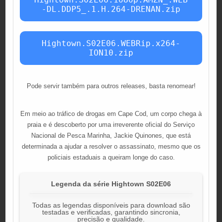
-DL.DDP5_.1.H.264-DRENAN.zip
Hightown.S02E06.WEBRip.x264-
ION10.zip
Pode servir também para outros releases, basta renomear!
Em meio ao tráfico de drogas em Cape Cod, um corpo chega à
praia e é descoberto por uma irreverente oficial do Serviço
Nacional de Pesca Marinha, Jackie Quinones, que está
determinada a ajudar a resolver o assassinato, mesmo que os
policiais estaduais a queiram longe do caso.
Legenda da série Hightown S02E06
Todas as legendas disponíveis para download são
testadas e verificadas, garantindo sincronia,
precisão e qualidade.