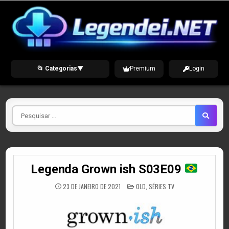
Skip
to
content
📂 Categorias
▼
Premium
Login
Pesquisar
por
Legenda Grown ish S03E09
POSTED
23 DE JANEIRO DE 2021
OLD
,
SÉRIES TV
IN