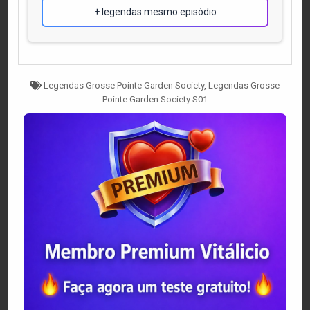
+ legendas mesmo episódio
Tagged
Legendas Grosse Pointe Garden Society
,
Legendas Grosse
Pointe Garden Society S01