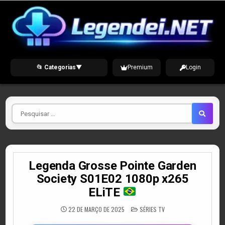
Skip
to
content
📂 Categorias
▼
Premium
Login
Pesquisar
por
Legenda Grosse Pointe Garden
Society S01E02 1080p x265
ELiTE
POSTED
22 DE MARÇO DE 2025
SÉRIES TV
IN