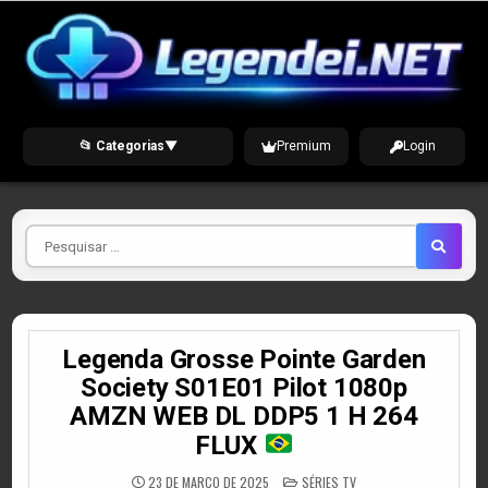
Skip
to
content
📂 Categorias
▼
Premium
Login
Pesquisar
por
Legenda Grosse Pointe Garden
Society S01E01 Pilot 1080p
AMZN WEB DL DDP5 1 H 264
FLUX
POSTED
23 DE MARÇO DE 2025
SÉRIES TV