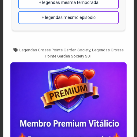
+ legendas mesma temporada
+ legendas mesmo episódio
Tagged
Legendas Grosse Pointe Garden Society
,
Legendas Grosse
Pointe Garden Society S01