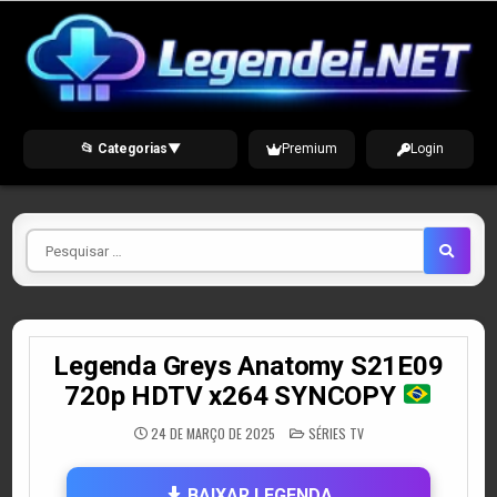
Skip
to
content
📂 Categorias
▼
Premium
Login
Pesquisar
por
Legenda Greys Anatomy S21E09
720p HDTV x264 SYNCOPY
POSTED
24 DE MARÇO DE 2025
SÉRIES TV
IN
BAIXAR LEGENDA