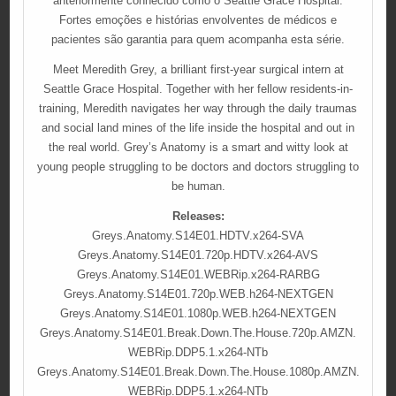
anteriormente conhecido como o Seattle Grace Hospital.
Fortes emoções e histórias envolventes de médicos e
pacientes são garantia para quem acompanha esta série.
Meet Meredith Grey, a brilliant first-year surgical intern at
Seattle Grace Hospital. Together with her fellow residents-in-
training, Meredith navigates her way through the daily traumas
and social land mines of the life inside the hospital and out in
the real world. Grey’s Anatomy is a smart and witty look at
young people struggling to be doctors and doctors struggling to
be human.
Releases:
Greys.Anatomy.S14E01.HDTV.x264-SVA
Greys.Anatomy.S14E01.720p.HDTV.x264-AVS
Greys.Anatomy.S14E01.WEBRip.x264-RARBG
Greys.Anatomy.S14E01.720p.WEB.h264-NEXTGEN
Greys.Anatomy.S14E01.1080p.WEB.h264-NEXTGEN
Greys.Anatomy.S14E01.Break.Down.The.House.720p.AMZN.
WEBRip.DDP5.1.x264-NTb
Greys.Anatomy.S14E01.Break.Down.The.House.1080p.AMZN.
WEBRip.DDP5.1.x264-NTb