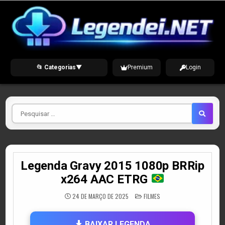
Skip
to
content
📂 Categorias
▼
Premium
Login
Pesquisar
por
Legenda Gravy 2015 1080p BRRip
x264 AAC ETRG
POSTED
24 DE MARÇO DE 2025
FILMES
IN
BAIXAR LEGENDA