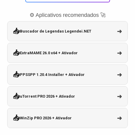
⚙️ Aplicativos recomendados 🚀
📥
➜
Buscador de Legendas Legendei.NET
📥
➜
ExtraMAME 26.0 x64 + Ativador
📥
➜
PPSSPP 1.20.4 Installer + Ativador
📥
➜
uTorrent PRO 2026 + Ativador
📥
➜
WinZip PRO 2026 + Ativador