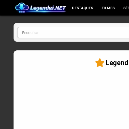
Skip
DESTAQUES
FILMES
SÉ
to
content
Pesquisar
por
Legenda