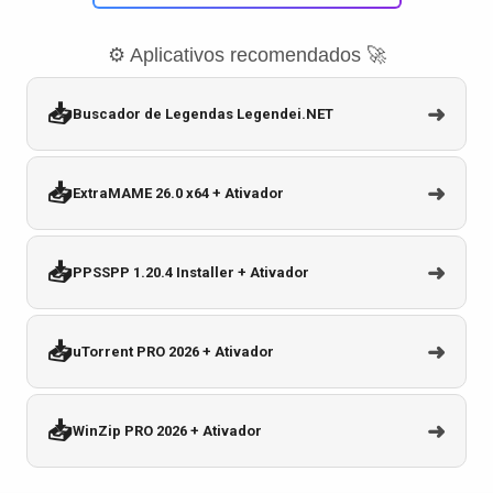
⚙️ Aplicativos recomendados 🚀
📥
➜
Buscador de Legendas Legendei.NET
📥
➜
ExtraMAME 26.0 x64 + Ativador
📥
➜
PPSSPP 1.20.4 Installer + Ativador
📥
➜
uTorrent PRO 2026 + Ativador
📥
➜
WinZip PRO 2026 + Ativador