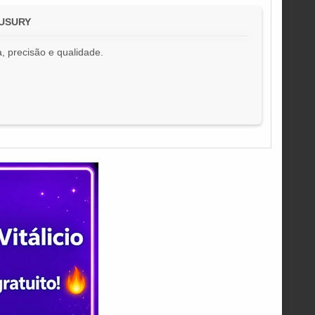
 USURY
, precisão e qualidade.
!