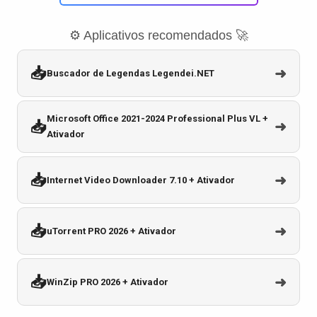
⚙️ Aplicativos recomendados 🚀
📥
➜
Buscador de Legendas Legendei.NET
Microsoft Office 2021-2024 Professional Plus VL +
📥
➜
Ativador
📥
➜
Internet Video Downloader 7.10 + Ativador
📥
➜
uTorrent PRO 2026 + Ativador
📥
➜
WinZip PRO 2026 + Ativador