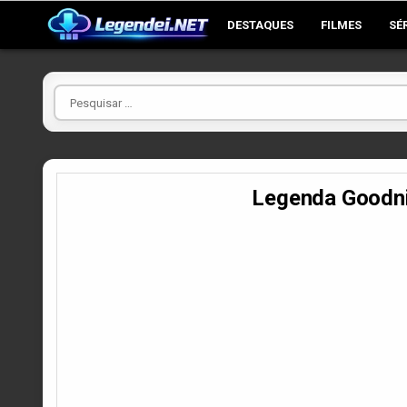
Skip
DESTAQUES
FILMES
SÉ
to
content
Pesquisar
por
Legenda Goodn