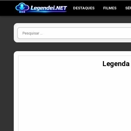
Skip
DESTAQUES
FILMES
SÉ
to
content
Pesquisar
por
Legenda