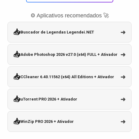
⚙️ Aplicativos recomendados 🚀
📥
➜
Buscador de Legendas Legendei.NET
📥
➜
Adobe Photoshop 2026 v27.0 (x64) FULL + Ativador
📥
➜
CCleaner 6.40.11562 (x64) All Editions + Ativador
📥
➜
uTorrent PRO 2026 + Ativador
📥
➜
WinZip PRO 2026 + Ativador