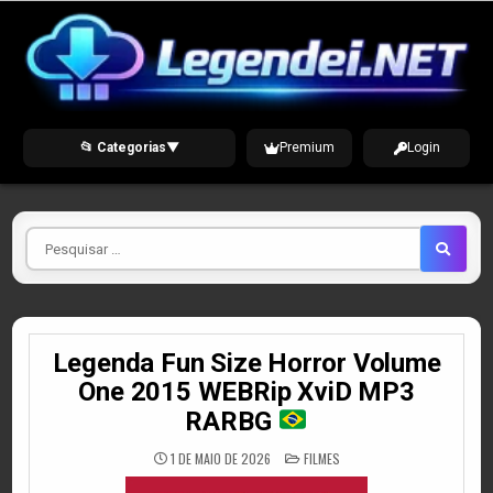
Skip
to
content
📂 Categorias
▼
Premium
Login
Pesquisar
por
Legenda Fun Size Horror Volume
One 2015 WEBRip XviD MP3
RARBG
POSTED
1 DE MAIO DE 2026
FILMES
IN