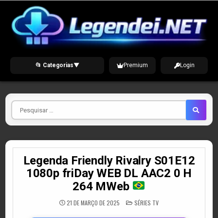
Skip
to
content
📂 Categorias
▼
Premium
Login
Pesquisar
por
Legenda Friendly Rivalry S01E12
1080p friDay WEB DL AAC2 0 H
264 MWeb
POSTED
21 DE MARÇO DE 2025
SÉRIES TV
IN