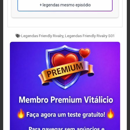
+ legendas mesmo episódio
Tagged
Legendas Friendly Rivalry
,
Legendas Friendly Rivalry S01