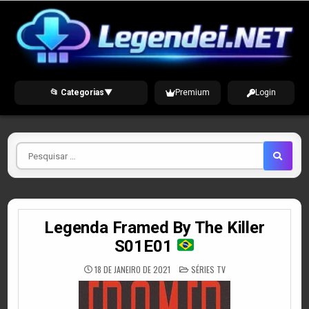
Skip
to
content
📂 Categorias
▼
Premium
Login
Pesquisar
por
Legenda Framed By The Killer
S01E01
POSTED
18 DE JANEIRO DE 2021
SÉRIES TV
IN