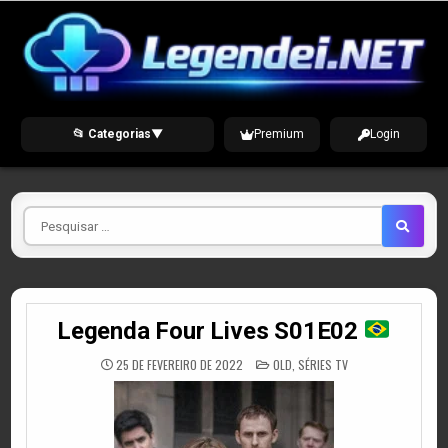
Skip
to
content
📂 Categorias
▼
Premium
Login
Pesquisar
por
Legenda Four Lives S01E02
POSTED
25 DE FEVEREIRO DE 2022
OLD
,
SÉRIES TV
IN