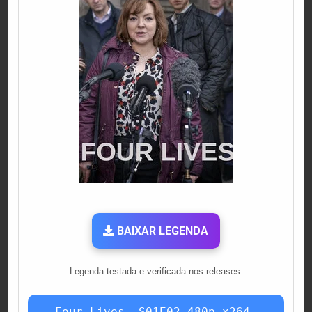
BAIXAR LEGENDA
Legenda testada e verificada nos releases:
Four.Lives_.S01E02.480p.x264-