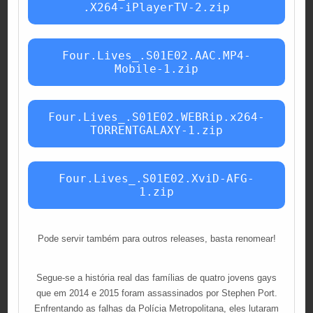
.X264-iPlayerTV-2.zip
Four.Lives_.S01E02.AAC.MP4-
Mobile-1.zip
Four.Lives_.S01E02.WEBRip.x264-
TORRENTGALAXY-1.zip
Four.Lives_.S01E02.XviD-AFG-
1.zip
Pode servir também para outros releases, basta renomear!
Segue-se a história real das famílias de quatro jovens gays
que em 2014 e 2015 foram assassinados por Stephen Port.
Enfrentando as falhas da Polícia Metropolitana, eles lutaram