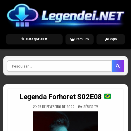
Skip
to
content
📂 Categorias
▼
Premium
Login
Pesquisar
por
Legenda Forhoret S02E08
POSTED
25 DE FEVEREIRO DE 2022
SÉRIES TV
IN