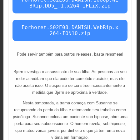
BRip.DD5_.1.x264-iFLiX.zip
Forhoret.S02E08.DANISH.WebRip.x
264-ION10.zip
Pode servir também para outros releases, basta renomear!
Bjørn investiga o assassinato de sua filha. As pessoas ao seu
redor acreditam que ela pode ter cometido suicídio, mas ele
não aceita isso. O suspense se constroe incessantemente à
medida que Bjørn se aproxima à verdade.
Nesta temporada, a trama começa com Susanne se
recuperando da perda da filha e retomando seu trabalho como
psicóloga. Susanne coloca um paciente sob hipnose, abre uma
porta para seu subconsciente. O homem revela, sob hipnose,
que matou várias jovens por dinheiro e que já tem uma nova
vítima em formação.