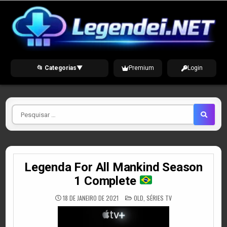
Skip
to
content
📂 Categorias
▼
Premium
Login
Pesquisar
por
Legenda For All Mankind Season
1 Complete
POSTED
18 DE JANEIRO DE 2021
OLD
,
SÉRIES TV
IN