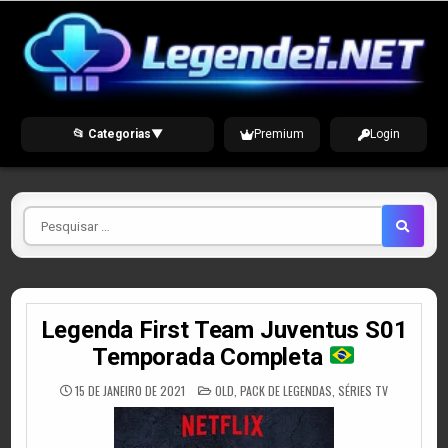
Skip
to
content
📂 Categorias
▼
Premium
Login
Pesquisar
por
Legenda First Team Juventus S01
Temporada Completa
POSTED
15 DE JANEIRO DE 2021
OLD
,
PACK DE LEGENDAS
,
SÉRIES TV
IN