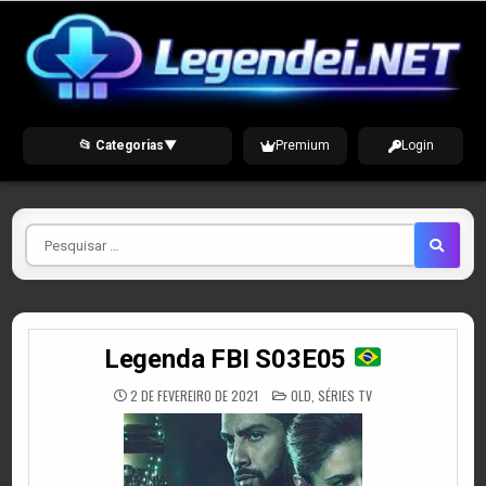
Skip
to
content
📂 Categorias
▼
Premium
Login
Pesquisar
por
Legenda FBI S03E05
POSTED
2 DE FEVEREIRO DE 2021
OLD
,
SÉRIES TV
IN