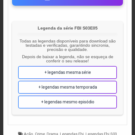
Legenda da série FBI S03E05
Todas as legendas disponíveis para download são
testadas e verificadas, garantindo sincronia,
precisão e qualidade.
Depois de baixar a legenda, não se esqueça de
conferir o seu release!
+ legendas mesma série
+ legendas mesma temporada
+ legendas mesmo episódio
Tagged
Ação
,
Crime
,
Drama
,
Legendas Fbi
,
Legendas Fbi S03