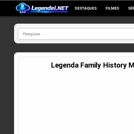
Skip
DESTAQUES
FILMES
SÉ
to
content
Pesquisar
por
Legenda Family History 