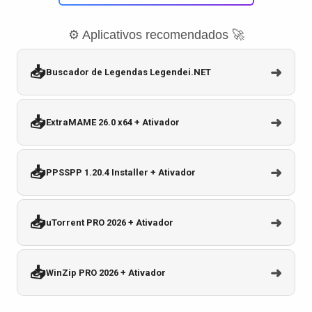
⚙️ Aplicativos recomendados 🚀
📥
➜
Buscador de Legendas Legendei.NET
📥
➜
ExtraMAME 26.0 x64 + Ativador
📥
➜
PPSSPP 1.20.4 Installer + Ativador
📥
➜
uTorrent PRO 2026 + Ativador
📥
➜
WinZip PRO 2026 + Ativador