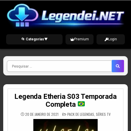
Skip
to
content
📂 Categorias
▼
Premium
Login
Pesquisar
por
Legenda Etheria S03 Temporada
Completa
POSTED
20 DE JANEIRO DE 2021
PACK DE LEGENDAS
,
SÉRIES TV
IN