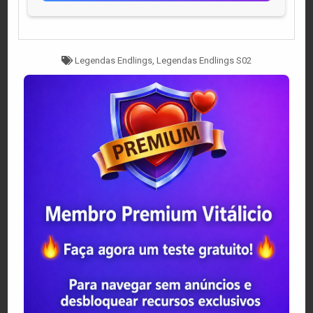
Tagged
Legendas Endlings
,
Legendas Endlings S02