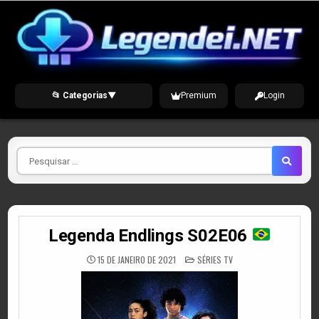
Skip
to
content
📂 Categorias
▼
Premium
Login
Pesquisar
por
Legenda Endlings S02E06
POSTED
15 DE JANEIRO DE 2021
SÉRIES TV
IN