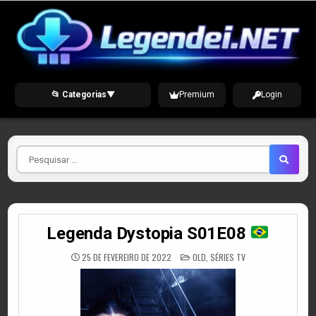
Skip
to
content
📂 Categorias
▼
Premium
Login
Pesquisar
por
Legenda Dystopia S01E08
POSTED
25 DE FEVEREIRO DE 2022
OLD
,
SÉRIES TV
IN