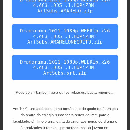
4.AC3_.DD5_.1.HORiZON-
ArtSubs.AMARELO.zip
Dramarama.2021.1080p.WEBRip.x26
4.AC3_.DD5_.1.HORiZON-
ArtSubs.AMARELONEGRITO.zip
Dramarama.2021.1080p.WEBRip.x26
4.AC3_.DD5_.1.HORiZON-
ArtSubs.srt.zip
Pode servir também para outros releases, basta renomear!
Em 1994, um adolescente no armário se despede de 4 amigos
do teatro do colégio numa festa antes de irem para a
faculdade. O filme é uma carta de amor aos nerds do drama e
às amizades intensas que marcam nossa juventude.