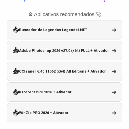
⚙️ Aplicativos recomendados 🚀
📥
➜
Buscador de Legendas Legendei.NET
📥
➜
Adobe Photoshop 2026 v27.0 (x64) FULL + Ativador
📥
➜
CCleaner 6.40.11562 (x64) All Editions + Ativador
📥
➜
uTorrent PRO 2026 + Ativador
📥
➜
WinZip PRO 2026 + Ativador