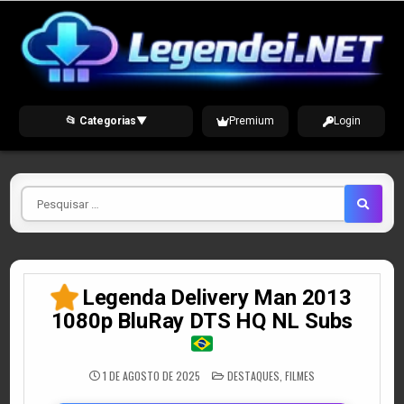
Skip
to
content
📂 Categorias
▼
Premium
Login
Pesquisar
por
Legenda Delivery Man 2013
1080p BluRay DTS HQ NL Subs
POSTED
1 DE AGOSTO DE 2025
DESTAQUES
,
FILMES
IN